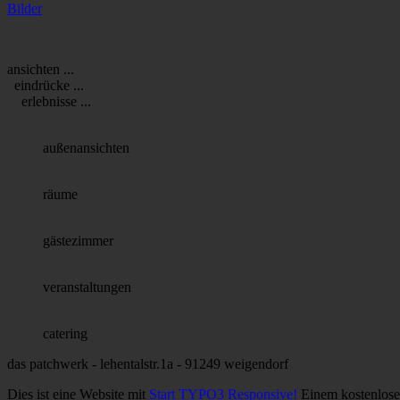
Bilder
ansichten ...
eindrücke ...
erlebnisse ...
außenansichten
räume
gästezimmer
veranstaltungen
catering
das patchwerk - lehentalstr.1a - 91249 weigendorf
Dies ist eine Website mit
Start TYPO3 Responsive!
Einem kostenlos